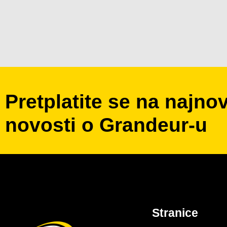
Pretplatite se na najnov
novosti o Grandeur-u
Stranice