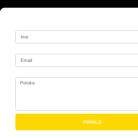
Ime
Email
Poruka
POŠALJI