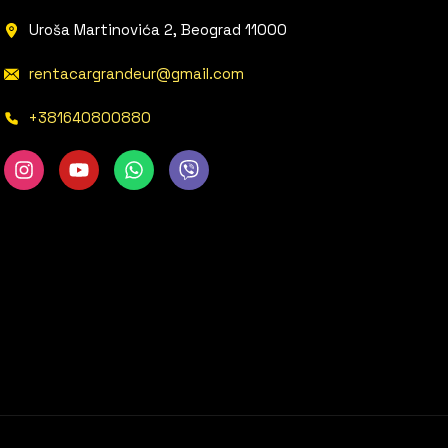
Uroša Martinovića 2, Beograd 11000
rentacargrandeur@gmail.com
+381640800880