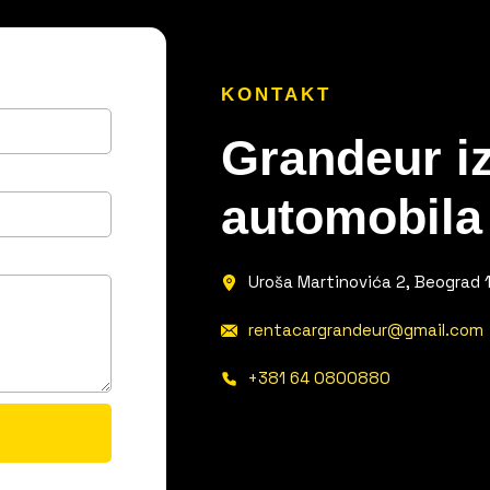
KONTAKT
Grandeur iz
automobila
Uroša Martinovića 2, Beograd 
rentacargrandeur@gmail.com
+381 64 0800880