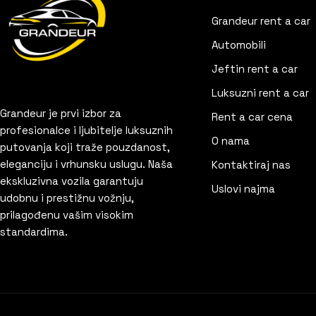
Grandeur rent a car
Automobili
Jeftin rent a car
Luksuzni rent a car
Grandeur je prvi izbor za
Rent a car cena
profesionalce i ljubitelje luksuznih
O nama
putovanja koji traže pouzdanost,
eleganciju i vrhunsku uslugu. Naša
Kontaktiraj nas
ekskluzivna vozila garantuju
Uslovi najma
udobnu i prestižnu vožnju,
prilagođenu vašim visokim
standardima.