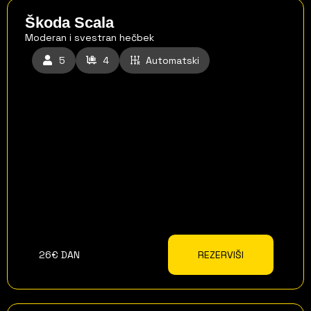
Škoda Scala
Moderan i svestran hečbek
5
4
Automatski
26€ DAN
REZERVIŠI