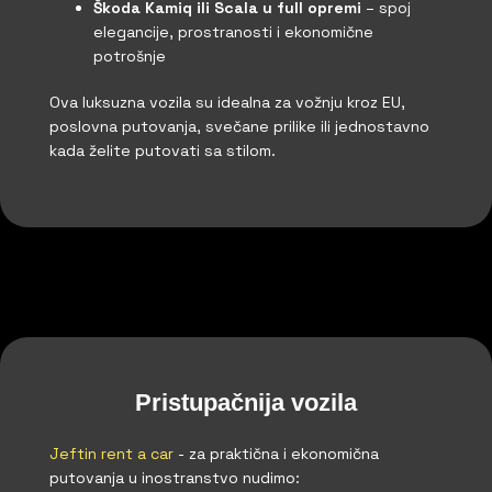
Škoda Kamiq ili Scala u full opremi
– spoj
elegancije, prostranosti i ekonomične
potrošnje
Ova luksuzna vozila su idealna za vožnju kroz EU,
poslovna putovanja, svečane prilike ili jednostavno
kada želite putovati sa stilom.
Pristupačnija vozila
Jeftin rent a car
- za praktična i ekonomična
putovanja u inostranstvo nudimo: