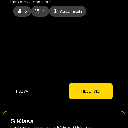
Limo servis dostupan
5
4
Automatski
POZVATI
REZERVIŠI
G Klasa
Kombinacija terenske izdržljivosti i luksuza