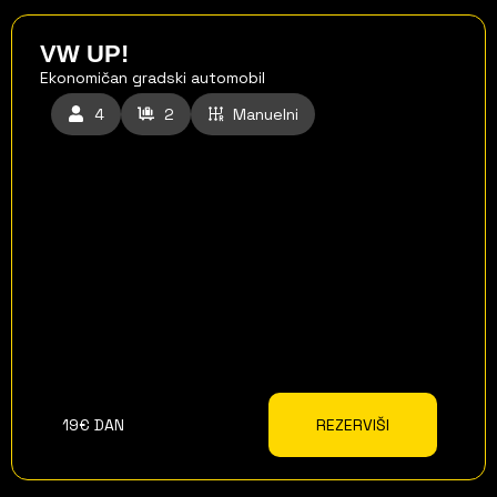
VW UP!
Ekonomičan gradski automobil
4
2
Manuelni
19€ DAN
REZERVIŠI