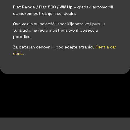
Fiat Panda / Fiat 500 / VW Up
– gradski automobili
sa niskom potrošnjom su idealni.
Ova vozila su najčešći izbor klijenata koji putuju
turistički, na rad u inostranstvo ili posećuju
porodicu.
Za detaljan cenovnik, pogledajte stranicu
Rent a car
cena
.