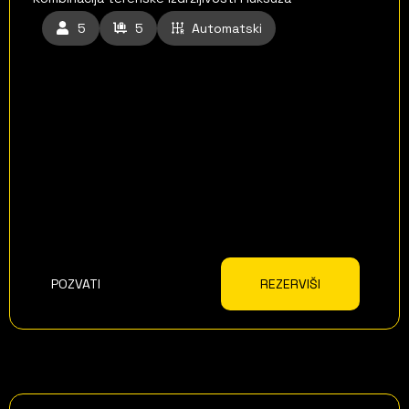
5
5
Automatski
POZVATI
REZERVIŠI