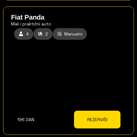
Fiat Panda
Mali i praktični auto
4
2
Manuelni
19€ DAN
REZERVIŠI