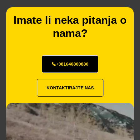
Imate li neka pitanja o
nama?
+381640800880
KONTAKTIRAJTE NAS