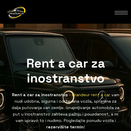
Rent a car za
inostranstvo
Rent a car za inostranstvo
-
Grandeur rent a car
vam
nudi udobna, sigurna i održavana vozila, spremna za
dalja putovanja van zemlje. Iznajmljivanje automobila za
put u inostranstvo zahteva pažnju i pouzdanost, a mi
vam upravo to i nudimo. Pogledajte ponudu vozila i
rezervišite termin
!