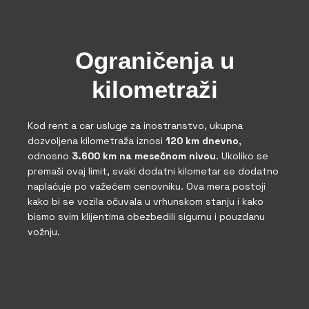
Ograničenja u
kilometraži
Kod rent a car usluge za inostranstvo, ukupna
dozvoljena kilometraža iznosi
120 km dnevno
,
odnosno
3.600 km na mesečnom nivou
. Ukoliko se
premaši ovaj limit, svaki dodatni kilometar se dodatno
naplaćuje po važećem cenovniku. Ova mera postoji
kako bi se vozila očuvala u vrhunskom stanju i kako
bismo svim klijentima obezbedili sigurnu i pouzdanu
vožnju.