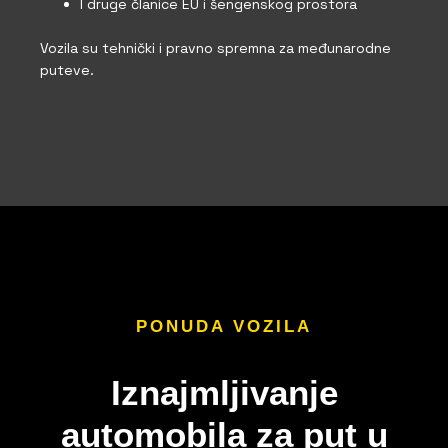
I druge članice EU i šengenskog prostora
Vozila su tehnički i pravno spremna za međunarodne
puteve.
PONUDA VOZILA
Iznajmljivanje
automobila za put u