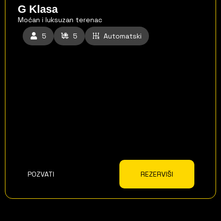
G Klasa
Moćan i luksuzan terenac
5
5
Automatski
POZVATI
REZERVIŠI