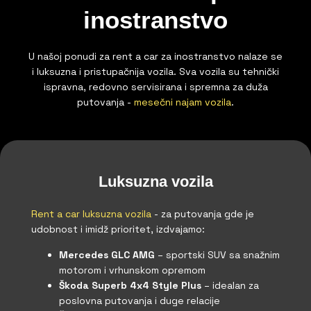
inostranstvo
U našoj ponudi za rent a car za inostranstvo nalaze se
i luksuzna i pristupačnija vozila. Sva vozila su tehnički
ispravna, redovno servisirana i spremna za duža
putovanja -
mesečni najam vozila
.
Luksuzna vozila
Rent a car luksuzna vozila
- za putovanja gde je
udobnost i imidž prioritet, izdvajamo:
Mercedes GLC AMG
– sportski SUV sa snažnim
motorom i vrhunskom opremom
Škoda Superb 4x4 Style Plus
– idealan za
poslovna putovanja i duge relacije