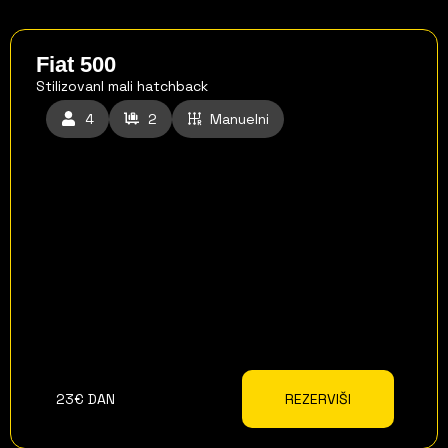
Fiat 500
StilizovanI mali hatchback
4
2
Manuelni
23€ DAN
REZERVIŠI