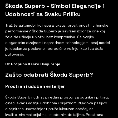
Škoda Superb – Simbol Elegancije i
Udobnosti za Svaku Priliku
Tražite automobil koji spaja luksuz, prostranost i vrhunske
performanse? Škoda Superb je savršen izbor za one koji
žele da uživaju u vožnji bez kompromisa. Sa svojim
elegantnim dizajnom i naprednom tehnologijom, ovaj model
je idealan za poslovne i porodične vožnje, kao i za duža
putovanja.
Uz Potpuno Kasko Osiguranje
Zašto odabrati Škodu Superb?
Prostran i udoban enterijer
Škoda Superb nudi izvanredan prostor za putnike i prtljag,
čineći svaku vožnju udobnom i prijatnom. Njegova pažljivo
dizajnirana unutrašnjost pruža luksuzan osećaj, sa
kvalitetnim materijalima i modernim detaljima. Prostrana