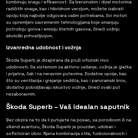
kombinuju snagu i efikasnost. Sa benzinskim i dizel motorima
različitih snaga, kao i hibridnom verzijom, možete izabrati
opciju koja najbolje odgovara vašim potrebama. Svi motori
su opremljeni savremenim tehnologijama koje smanjuju
potrošnju goriva i emisiju štetnih gasova, čineći vožnju
ekološki prihvatljivijom.
Izvanredna udobnost i vožnja
Škoda Superb je dizajnirana da pruži vrhunski nivo
udobnosti. Sa sistemom za aktivno vešanje, vožnja je glatka
i prijatna, čak i na neravnim putevima. Dodatne opcije, kao
što su ventilacija i grejanje sedišta, kao i panoramski krov,
dodatno poboljšavaju iskustvo vožnje, čineći svaki put
nezaboravnim.
Škoda Superb – Vaš idealan saputnik
Bez obzira na to da li putujete na posao, sa porodicom ili na
vikend avanturu, Škoda Superb je pouzdan, udoban i
sofisticiran izbor. Njena kombinacija stila, funkcionalnosti i