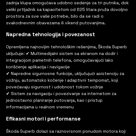
zadnja klupa omogućava udobno sedenje za tri putnika, dok
veliki prtljažnik sa kapacitetom od 625 litara pruža dovoljno
prostora za sve vaše potrebe, bilo da se radi o
svakodnevnim obavezama ili vikend putovanjima.
Napredna tehnologija i povezanost
Opremljena najnovijim tehnološkim rešenjima, Škoda Superb
uključuje: ✔ Multimedijalni sistem sa ekranom na dodir i
integracijom pametnih telefona, omogućavajući lako
korišćenje aplikacija i navigacije
✔ Napredne sigurnosne funkcije, uključujući asistenciju za
vožnju, automatsko kočenje i adaptivni tempomat, koji
povećavaju sigurnost i udobnost tokom vožnje
✔ Sistem za navigaciju i povezivanje sa internetom za
jednostavno planiranje putovanja, kao i pristup
informacijama u realnom vremenu
Efikasni motori i performanse
Škoda Superb dolazi sa raznovrsnom ponudom motora koji