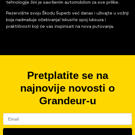
tehnologije čini je savršenim automobilom za sve prilike.
Rezervišite svoju Škodu Superb već danas i uživajte u vožnji
koja nadmašuje očekivanja! Iskusite spoj luksuza i
praktičnosti koji će vas inspirisati na nova putovanja.
Pretplatite se na
najnovije novosti o
Grandeur-u